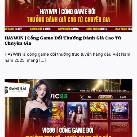
HAYWIN | Cổng Game Đổi Thưởng Đánh Giá Cao Từ
Chuyên Gia
HAYWIN là cổng game đổi thưởng trực tuyến hàng đầu Việt Nam
năm 2025, mang [...]