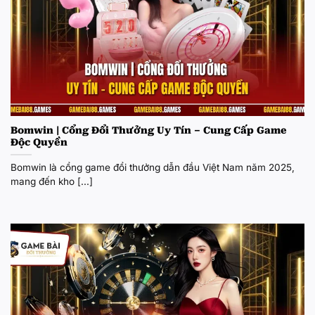
Bomwin | Cổng Đổi Thưởng Uy Tín – Cung Cấp Game
Độc Quyền
Bomwin là cổng game đổi thưởng dẫn đầu Việt Nam năm 2025,
mang đến kho [...]