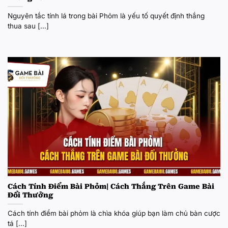
Nguyên tắc tính lá trong bài Phỏm là yếu tố quyết định thắng
thua sau [...]
Cách Tính Điểm Bài Phỏm| Cách Thắng Trên Game Bài
Đổi Thưởng
Cách tính điểm bài phỏm là chìa khóa giúp bạn làm chủ bàn cược
tá [...]