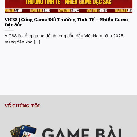
VIC88 | Cổng Game Đổi Thưởng Tinh Tế – Nhiều Game
Đặc Sắc
VIC88 là cổng game đổi thưởng dẫn đầu Việt Nam năm 2025,
mang đến kho [...]
VỀ CHÚNG TÔI