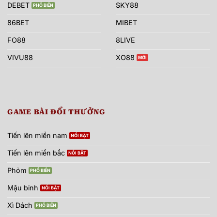
DEBET
SKY88
86BET
MIBET
FO88
8LIVE
VIVU88
XO88
GAME BÀI ĐỔI THƯỞNG
Tiến lên miền nam
Tiến lên miền bắc
Phỏm
Mậu binh
Xì Dách