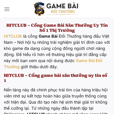
Bỏ
qua
nội
dung
HITCLUB – Cổng Game Bài Săn Thưởng Uy Tín
Số 1 Thị Trường
HITCLUB
là cổng
Game Bài
Đổi Thưởng hàng đầu Việt
Nam – Nơi hội tụ những trải nghiệm giải trí đỉnh cao với
kho game đa dạng cùng cộng đồng người chơi năng
động. Để hiểu rõ hơn về thương hiệu giải trí đẳng cấp
này mời bạn xem qua nội dung được
Game Bài Đổi
Thưởng
giới thiệu dưới đây.
HITCLUB – Cổng game bài săn thưởng uy tín số
1
Nền tảng này đã chinh phục trái tim của hàng triệu hội
viên nhờ sự kết hợp hoàn hảo giữa truyền thống cùng
với hiện đại. Qua đó tạo nên hệ sinh thái giải trí không
thể cưỡng lại. Từ những ngày đầu thành lập tại