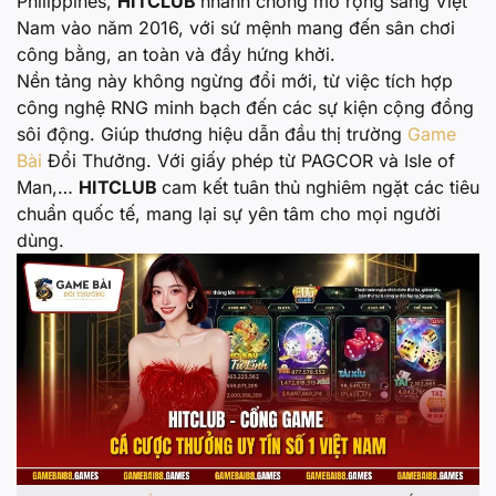
Philippines,
HITCLUB
nhanh chóng mở rộng sang Việt
Nam vào năm 2016, với sứ mệnh mang đến sân chơi
công bằng, an toàn và đầy hứng khởi.
Nền tảng này không ngừng đổi mới, từ việc tích hợp
công nghệ RNG minh bạch đến các sự kiện cộng đồng
sôi động. Giúp thương hiệu dẫn đầu thị trường
Game
Bài
Đổi Thưởng. Với giấy phép từ PAGCOR và Isle of
Man,…
HITCLUB
cam kết tuân thủ nghiêm ngặt các tiêu
chuẩn quốc tế, mang lại sự yên tâm cho mọi người
dùng.