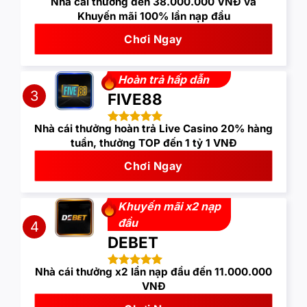
Nhà cái thưởng đến 38.000.000 VNĐ và
Khuyến mãi 100% lần nạp đầu
Chơi Ngay
Hoàn trả hấp dẫn
3
FIVE88
Nhà cái thưởng hoàn trả Live Casino 20% hàng
tuần, thưởng TOP đến 1 tỷ 1 VNĐ
Chơi Ngay
Khuyến mãi x2 nạp
đầu
4
DEBET
Nhà cái thưởng x2 lần nạp đầu đến 11.000.000
VNĐ