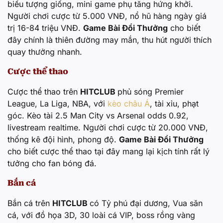
biểu tượng giống, mini game phụ tăng hứng khởi.
Người chơi cược từ 5.000 VNĐ, nổ hũ hàng ngày giá
trị 16-84 triệu VNĐ.
Game Bài Đổi Thưởng
cho biết
đây chính là thiên đường may mắn, thu hút người thích
quay thưởng nhanh.
Cược thể thao
Cược thể thao trên
HITCLUB
phủ sóng Premier
League, La Liga, NBA, với
kèo châu Á
, tài xỉu, phạt
góc. Kèo tài 2.5 Man City vs Arsenal odds 0.92,
livestream realtime. Người chơi cược từ 20.000 VNĐ,
thống kê đội hình, phong độ.
Game Bài Đổi Thưởng
cho biết cược thể thao tại đây mang lại kịch tính rất lý
tưởng cho fan bóng đá.
Bắn cá
Bắn cá trên
HITCLUB
có Tỷ phú đại dương, Vua săn
cá, với đồ họa 3D, 30 loài cá VIP, boss rồng vàng