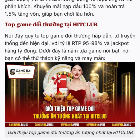
phấn khích. Khuyến mãi nạp đầu 100% và hoàn trả
1.5% tăng vốn, giúp bạn chơi lâu hơn.
Top game đổi thưởng tại HITCLUB
Nơi đây quy tụ top game đổi thưởng hấp dẫn, từ truyền
thống đến hiện đại, với tỷ lệ RTP 95-98% và jackpot
hàng tỷ đồng. Dưới đây là năm tựa game nổi bật, nơi
bạn có thể thử thách kỹ năng và may mắn:
Giới thiệu top game đổi thưởng ấn tượng nhất tại HITCLUB