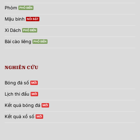
Phỏm
Mậu binh
Xì Dách
Bài cào liêng
NGHIÊN CỨU
Bóng đá số
Lịch thi đấu
Kết quả bóng đá
Kết quả xổ số