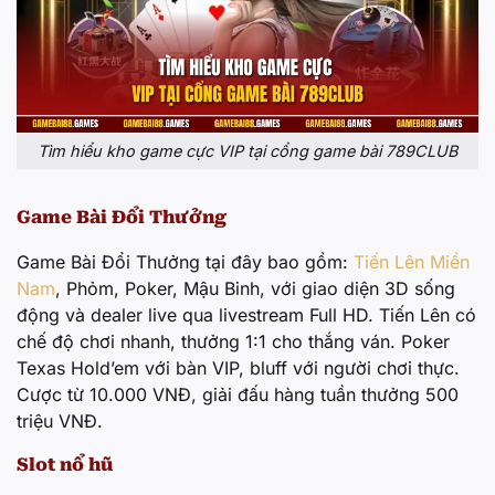
Tìm hiểu kho game cực VIP tại cổng game bài 789CLUB
Game Bài Đổi Thưởng
Game Bài Đổi Thưởng tại đây bao gồm:
Tiến Lên Miền
Nam
, Phỏm, Poker, Mậu Binh, với giao diện 3D sống
động và dealer live qua livestream Full HD. Tiến Lên có
chế độ chơi nhanh, thưởng 1:1 cho thắng ván. Poker
Texas Hold’em với bàn VIP, bluff với người chơi thực.
Cược từ 10.000 VNĐ, giải đấu hàng tuần thưởng 500
triệu VNĐ.
Slot nổ hũ