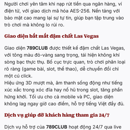
Người chơi yên tâm khi nạp rút tiền qua ngân hàng, ví
điện tử, với giao dịch mã hóa AES-256. Nền tảng với
bảo mật cao mang lại sự tự tin, giúp bạn tập trung vào
trò chơi mà không lo rủi ro.
Giao diện bắt mắt đậm chất Las Vegas
Giao diện
789CLUB
được thiết kế đậm chất Las Vegas,
với tông màu đỏ-vàng sang trọng, tái hiện không khí
sòng bạc thực thụ. Bố cục trực quan, trò chơi phân loại
rõ ràng (game bài, slot, thể thao), dễ chuyển đổi chỉ
một cú click.
Hiệu ứng 3D mượt mà, âm thanh sống động như tiếng
xúc xắc trong xóc đĩa hay nổ hũ trong slot, tăng phần
hứng khởi. Tối ưu cho cả mobile và PC, giao diện
không lag ngay giờ cao điểm, hỗ trợ tiếng Việt đầy đủ.
Dịch vụ giúp đỡ khách hàng tham gia 24/7
Dịch vụ hỗ trợ của
789CLUB
hoạt động 24/7 qua live