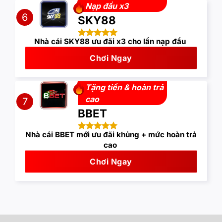
Nạp đầu x3
6
SKY88
Nhà cái SKY88 ưu đãi x3 cho lần nạp đầu
Chơi Ngay
Tặng tiền & hoàn trả
cao
7
BBET
Nhà cái BBET mới ưu đãi khủng + mức hoàn trả
cao
Chơi Ngay