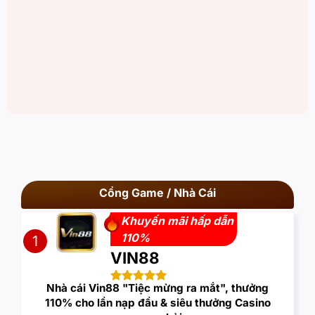
Cổng Game / Nhà Cái
Khuyến mãi hấp dẫn
110%
1
VIN88
Nhà cái Vin88 "Tiệc mừng ra mắt", thưởng
110% cho lần nạp đầu & siêu thưởng Casino