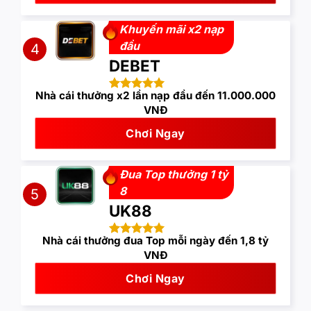
Khuyến mãi x2 nạp
đầu
4
DEBET
Nhà cái thưởng x2 lần nạp đầu đến 11.000.000
VNĐ
Chơi Ngay
Đua Top thưởng 1 tỷ
8
5
UK88
Nhà cái thưởng đua Top mỗi ngày đến 1,8 tỷ
VNĐ
Chơi Ngay