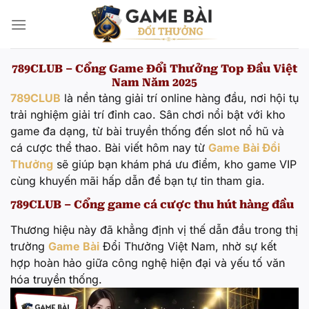
Bỏ
qua
nội
dung
789CLUB – Cổng Game Đổi Thưởng Top Đầu Việt
Nam Năm 2025
789CLUB
là nền tảng giải trí online hàng đầu, nơi hội tụ
trải nghiệm giải trí đỉnh cao. Sân chơi nổi bật với kho
game đa dạng, từ bài truyền thống đến slot nổ hũ và
cá cược thể thao. Bài viết hôm nay từ
Game Bài Đổi
Thưởng
sẽ giúp bạn khám phá ưu điểm, kho game VIP
cùng khuyến mãi hấp dẫn để bạn tự tin tham gia.
789CLUB – Cổng game cá cược thu hút hàng đầu
Thương hiệu này
đã khẳng định vị thế dẫn đầu trong thị
trường
Game Bài
Đổi Thưởng Việt Nam, nhờ sự kết
hợp hoàn hảo giữa công nghệ hiện đại và yếu tố văn
hóa truyền thống.