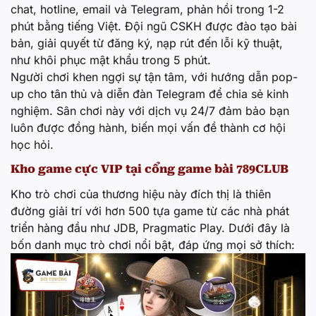
chat, hotline, email và Telegram, phản hồi trong 1-2
phút bằng tiếng Việt. Đội ngũ CSKH được đào tạo bài
bản, giải quyết từ đăng ký, nạp rút đến lỗi kỹ thuật,
như khôi phục mật khẩu trong 5 phút.
Người chơi khen ngợi sự tận tâm, với hướng dẫn pop-
up cho tân thủ và diễn đàn Telegram để chia sẻ kinh
nghiệm. Sân chơi này với dịch vụ 24/7 đảm bảo bạn
luôn được đồng hành, biến mọi vấn đề thành cơ hội
học hỏi.
Kho game cực VIP tại cổng game bài 789CLUB
Kho trò chơi của thương hiệu này đích thị là thiên
đường giải trí với hơn 500 tựa game từ các nhà phát
triển hàng đầu như JDB, Pragmatic Play. Dưới đây là
bốn danh mục trò chơi nổi bật, đáp ứng mọi sở thích: