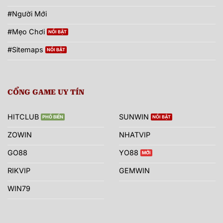
#Người Mới
#Mẹo Chơi
#Sitemaps
CỔNG GAME UY TÍN
HITCLUB
SUNWIN
ZOWIN
NHATVIP
GO88
YO88
RIKVIP
GEMWIN
WIN79