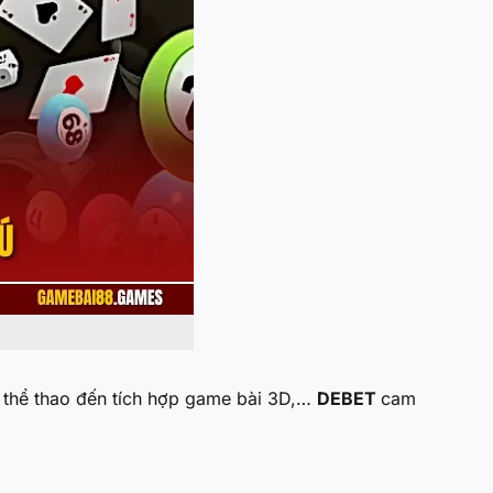
h thể thao đến tích hợp game bài 3D,…
DEBET
cam