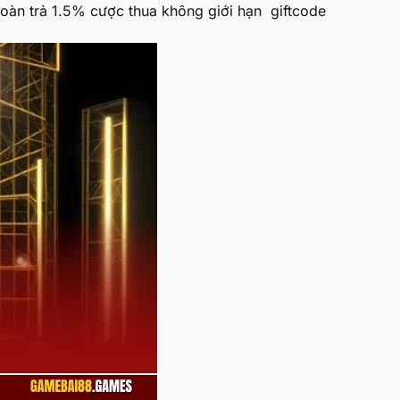
hoàn trả 1.5% cược thua không giới hạn giftcode