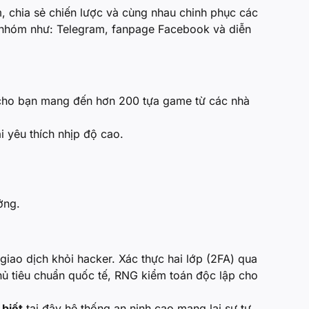
m, chia sẻ chiến lược và cùng nhau chinh phục các
c nhóm như: Telegram, fanpage Facebook và diễn
n cho bạn mang đến hơn 200 tựa game từ các nhà
i yêu thích nhịp độ cao.
ưởng.
giao dịch khỏi hacker. Xác thực hai lớp (2FA) qua
ủ tiêu chuẩn quốc tế, RNG kiểm toán độc lập cho
biết
tại đây hệ thống an ninh cao mang lại sự tự