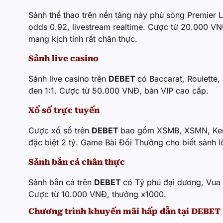
Sảnh thể thao trên nền tảng này phủ sóng Premier Le
odds 0.92, livestream realtime. Cược từ 20.000 VN
mang kịch tính rất chân thực.
Sảnh live casino
Sảnh live casino trên
DEBET
có Baccarat, Roulette,
đen 1:1. Cược từ 50.000 VNĐ, bàn VIP cao cấp.
Xổ số trực tuyến
Cược xổ số trên
DEBET
bao gồm XSMB, XSMN, Keno 
đặc biệt 2 tỷ. Game Bài Đổi Thưởng cho biết sảnh l
Sảnh bắn cá chân thực
Sảnh bắn cá trên
DEBET
có Tỷ phú đại dương, Vua 
Cược từ 10.000 VNĐ, thưởng x1000.
Chương trình khuyến mãi hấp dẫn tại DEBET