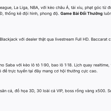
ague, La Liga, NBA, với kèo châu Á, tài xỉu, phạt góc từ đố
Đ, thống kê đội hình, phong độ.
Game Bài Đổi Thưởng
luôn
 Blackjack với dealer thật qua livestream Full HD. Baccarat 
Saba với kèo lô tô 1:90, bao lô 1:18. Lịch quay realtime
ô đề trực tuyến tại đây mang cơ hội thưởng cực cao.
săn cá, đồ họa 3D, 30 loài cá VIP, boss rồng vàng x500.