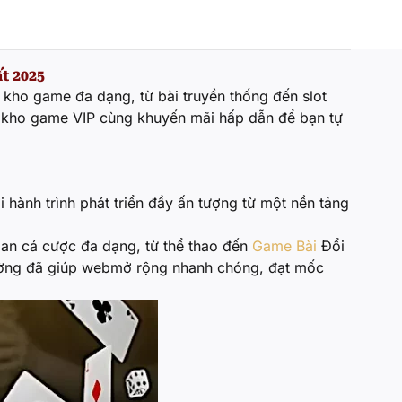
t 2025
với kho game đa dạng, từ bài truyền thống đến slot
 kho game VIP cùng khuyến mãi hấp dẫn để bạn tự
 hành trình phát triển đầy ấn tượng từ một nền tảng
ian cá cược đa dạng, từ thể thao đến
Game Bài
Đổi
trường đã giúp webmở rộng nhanh chóng, đạt mốc