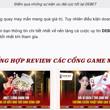
Điểm qua những sự kiện ưu đãi cực tốt tại DEBET
 quay may mắn mang quà giá trị. Tuy nhiên điều kiện doan
n bạn thông tin chi tiết nhất về nền tảng cá cược uy tín
DEB
ốt nhất khi tham gia.
NG HỢP REVIEW CÁC CỔNG GAME 