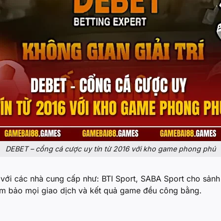
DEBET – cổng cá cược uy tín từ 2016 với kho game phong phú
c với các nhà cung cấp như: BTI Sport, SABA Sport cho sản
m bảo mọi giao dịch và kết quả game đều công bằng.