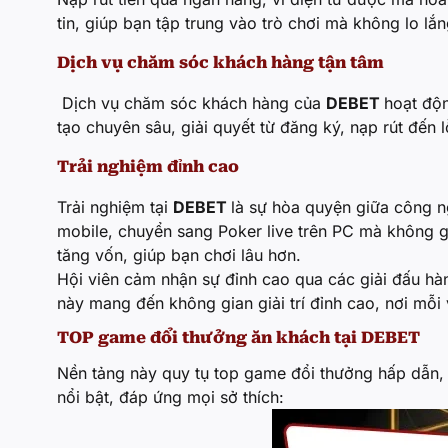
tin, giúp bạn tập trung vào trò chơi mà không lo lắn
Dịch vụ chăm sóc khách hàng tận tâm
Dịch vụ chăm sóc khách hàng của
DEBET
hoạt độn
tạo chuyên sâu, giải quyết từ đăng ký, nạp rút đến l
Trải nghiệm đỉnh cao
Trải nghiệm tại
DEBET
là sự hòa quyện giữa công ng
mobile, chuyển sang Poker live trên PC mà không 
tăng vốn, giúp bạn chơi lâu hơn.
Hội viên cảm nhận sự đỉnh cao qua các giải đấu hàn
này mang đến không gian giải trí đỉnh cao, nơi mỗi v
TOP game đổi thưởng ăn khách tại DEBET
Nền tảng này quy tụ top game đổi thưởng hấp dẫn, 
nổi bật, đáp ứng mọi sở thích: