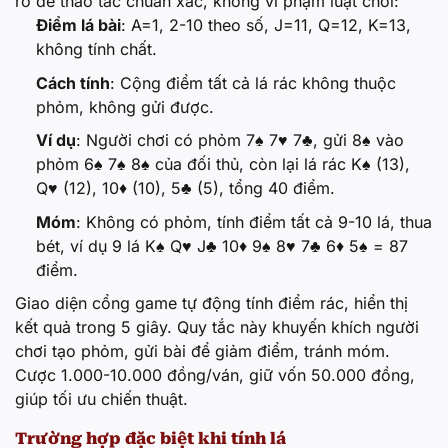
rõ để thao tác chuẩn xác, không vi phạm luật chơi:
Điểm lá bài
: A=1, 2-10 theo số, J=11, Q=12, K=13,
không tính chất.
Cách tính
: Cộng điểm tất cả lá rác không thuộc
phỏm, không gửi được.
Ví dụ
: Người chơi có phỏm 7♠ 7♥ 7♣, gửi 8♠ vào
phỏm 6♠ 7♠ 8♠ của đối thủ, còn lại lá rác K♠ (13),
Q♥ (12), 10♦ (10), 5♣ (5), tổng 40 điểm.
Móm
: Không có phỏm, tính điểm tất cả 9-10 lá, thua
bét, ví dụ 9 lá K♠ Q♥ J♣ 10♦ 9♠ 8♥ 7♣ 6♦ 5♠ = 87
điểm.
Giao diện cổng game tự động tính điểm rác, hiển thị
kết quả trong 5 giây. Quy tắc này khuyến khích người
chơi tạo phỏm, gửi bài để giảm điểm, tránh móm.
Cược 1.000-10.000 đồng/ván, giữ vốn 50.000 đồng,
giúp tối ưu chiến thuật.
Trường hợp đặc biệt khi tính lá