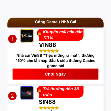
Cổng Game / Nhà Cái
Khuyến mãi hấp dẫn
110%
1
VIN88
Nhà cái Vin88 "Tiệc mừng ra mắt", thưởng
110% cho lần nạp đầu & siêu thưởng Casino
game bài
Chơi Ngay
Trả thưởng đến 38
triệu
2
SIN88