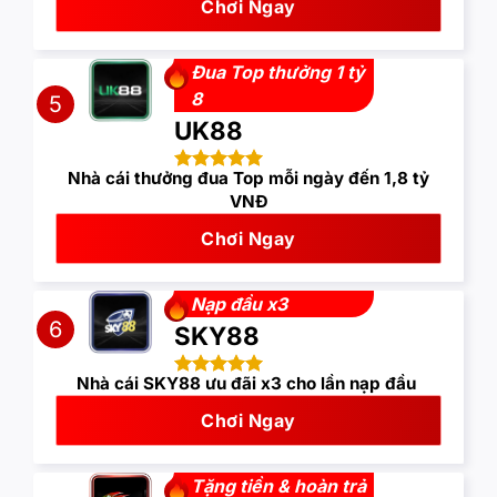
Chơi Ngay
Đua Top thưởng 1 tỷ
8
5
UK88
Nhà cái thưởng đua Top mỗi ngày đến 1,8 tỷ
VNĐ
Chơi Ngay
Nạp đầu x3
6
SKY88
Nhà cái SKY88 ưu đãi x3 cho lần nạp đầu
Chơi Ngay
Tặng tiền & hoàn trả