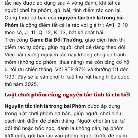
tắc này được áp dụng sau 4 vòng đánh, khi tất cả
người chơi hạ phỏm, gửi bài, tính điểm rác còn lại.
Công thức cơ bản của
nguyên tắc tính lá trong bài
Phỏm
là cộng điểm tất cả lá rác với giá trị: A=1, 2-10
theo số, J=11, Q=12, K=13, bất kể chất bài.
Trên cổng
Game Bài Đổi Thưởng
, giao diện hiển thị
điểm rác tự động, giúp người chơi dễ dàng theo dõi.
Việc nắm vững nguyên tắc này không chỉ giúp tránh
móm (không có phỏm, thua nặng) mà còn tăng cơ hội
ù, tối ưu chiến thắng. Với RTP 97% và thưởng 1:1 đến
1:99, đây sẽ là sân chơi trí tuệ thu hút hàng triệu cược
thủ năm 2025.
Luật chơi phỏm cùng nguyên tắc tính lá chi tiết
Nguyên tắc tính lá trong bài Phỏm
được áp dụng
trong luật chơi phỏm cơ bản, giúp người chơi hiểu
cách tính điểm để chiến thắng. Người chơi ăn bài từ
đối thủ hoặc bốc nọc, đánh lá không cần, hạ phỏm
lượt cuối, gửi bài rác vào phỏm người trước để giảm