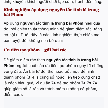
tính, khuyến khích người chơi tạo sớm, tránh đền làng.
Kinh nghiệm áp dụng nguyên tắc tính lá trong
bài Phỏm
Áp dụng
nguyên tắc tính lá trong bài Phỏm
hiệu quả
đòi hỏi chiến thuật thông minh để giảm điểm rác, tăng
cơ hội ù. Dưới đây là các kinh nghiệm thực chiến mà
bạn tuyệt đối không nên bỏ qua:
Ưu tiên tạo phỏm – gửi bài rác
Để giảm điểm rác theo
nguyên tắc tính lá trong bài
Phỏm
, người chơi cần ưu tiên tạo phỏm ngay từ những
vòng đầu. Ăn bài từ đối thủ hoặc bốc nọc để hình
thành phỏm (3-4 lá cùng số hoặc liên tiếp cùng chất)
là cách hiệu quả, ví dụ ăn 7♠ để tạo phỏm 7♠ 7♥ 7♣,
giúp giảm số lá rác và tránh móm (không có phỏm,
điểm cao).