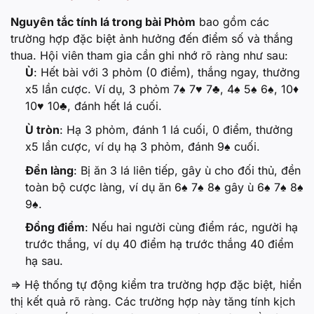
Nguyên tắc tính lá trong bài Phỏm
bao gồm các
trường hợp đặc biệt ảnh hưởng đến điểm số và thắng
thua. Hội viên tham gia cần ghi nhớ rõ ràng như sau:
Ù
: Hết bài với 3 phỏm (0 điểm), thắng ngay, thưởng
x5 lần cược. Ví dụ, 3 phỏm 7♠ 7♥ 7♣, 4♠ 5♠ 6♠, 10♦
10♥ 10♣, đánh hết lá cuối.
Ù tròn
: Hạ 3 phỏm, đánh 1 lá cuối, 0 điểm, thưởng
x5 lần cược, ví dụ hạ 3 phỏm, đánh 9♠ cuối.
Đền làng
: Bị ăn 3 lá liên tiếp, gây ù cho đối thủ, đền
toàn bộ cược làng, ví dụ ăn 6♠ 7♠ 8♠ gây ù 6♠ 7♠ 8♠
9♠.
Đồng điểm
: Nếu hai người cùng điểm rác, người hạ
trước thắng, ví dụ 40 điểm hạ trước thắng 40 điểm
hạ sau.
=> Hệ thống tự động kiểm tra trường hợp đặc biệt, hiển
thị kết quả rõ ràng. Các trường hợp này tăng tính kịch