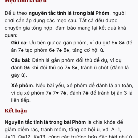
Mẹo tính lá để ù
Để ù theo
nguyên tắc tính lá trong bài Phỏm
, người
chơi cần áp dụng các mẹo sau. Tất cả đều được
chuyên gia tổng hợp, đảm bảo mang lại kết quả khả
quan:
Giữ cạ
: Ưu tiên giữ cạ gần phỏm, ví dụ giữ 6♠ 8♠ để
ăn 7♠ tạo phỏm 6♠ 7♠ 8♠, tăng cơ hội ù.
Câu bài
: Đánh lá gần phỏm đối thủ để dụ, ví dụ
đánh 9♠ khi đối thủ có 7♠ 8♠, tránh ù chốt (đánh lá
gây ù).
Xé phỏm
: Nếu bài yếu, xé phỏm để đánh lá an toàn,
ví dụ xé phỏm 7♠ 7♥ 7♣, đánh 7♣ để tránh bị ăn 3 lá
liên tiếp.
Kết luận
Nguyên tắc tính lá trong bài Phỏm
là chìa khóa để
giảm điểm rác, tránh móm, tăng cơ hội ù, với A=1,
J=11, Q=12, K=13, cùng các trường hợp đặc biệt như ù,