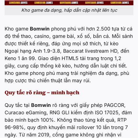
Kho game đa dạng, hấp dẫn cập nhật liên tục
Kho game
Bomwin
phong phú với hơn 2.500 tựa từ cá
độ thể thao, casino, game bài, xổ số, bắn cá. Mỗi sảnh
được thiết kế riêng, đáp ứng mọi sở thích, từ kèo
Ngoại hạng Anh 1.9-3.8, Baccarat livestream HD, đến
Keno 1 ăn 99. Giao diện HTML5 tải trang trong 1,2
giây, cung cấp thống kê kèo, hướng dẫn luật chi tiết.
Kho game phong phú mang trải nghiệm đa dạng, phù
hợp cược thủ chiến thuật lẫn may rủi.
Quy tắc rõ ràng – minh bạch
Quy tắc tại
Bomwin
rõ ràng với giấy phép PAGCOR,
Curacao eGaming, RNG GLI kiểm định ISO 17025, đảm
bảo minh bạch 100%. Không thao túng kết quả, RTP
96-98%, quy định khuyến mãi rollover 10 lần trong 7
ngày. Từ năm 2019, cổng game không ghi nhận vi