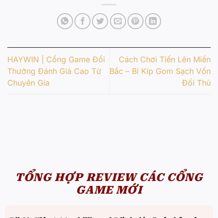
HAYWIN | Cổng Game Đổi
Cách Chơi Tiến Lên Miền
Thưởng Đánh Giá Cao Từ
Bắc – Bí Kíp Gom Sạch Vốn
Chuyên Gia
Đối Thủ
TỔNG HỢP REVIEW CÁC CỔNG
GAME MỚI