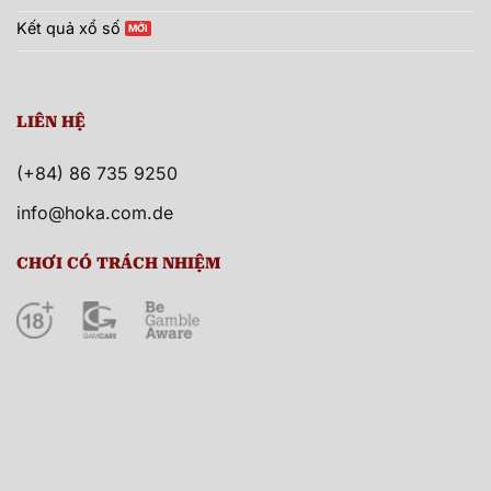
Kết quả xổ số
LIÊN HỆ
(+84) 86 735 9250
info@hoka.com.de
CHƠI CÓ TRÁCH NHIỆM