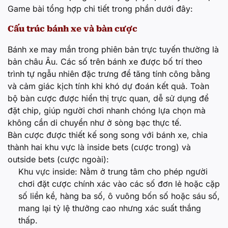
Game bài tổng hợp chi tiết trong phần dưới đây:
Cấu trúc bánh xe và bàn cược
Bánh xe may mắn trong phiên bản trực tuyến thường là
bản châu Âu. Các số trên bánh xe được bố trí theo
trình tự ngẫu nhiên đặc trưng để tăng tính công bằng
và cảm giác kịch tính khi khó dự đoán kết quả. Toàn
bộ bàn cược được hiển thị trực quan, dễ sử dụng để
đặt chip, giúp người chơi nhanh chóng lựa chọn mà
không cần di chuyển như ở sòng bạc thực tế.
Bàn cược được thiết kế song song với bánh xe, chia
thành hai khu vực là inside bets (cược trong) và
outside bets (cược ngoài):
Khu vực inside: Nằm ở trung tâm cho phép người
chơi đặt cược chính xác vào các số đơn lẻ hoặc cặp
số liền kề, hàng ba số, ô vuông bốn số hoặc sáu số,
mang lại tỷ lệ thưởng cao nhưng xác suất thắng
thấp.