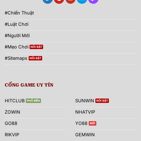
#Chiến Thuật
#Luật Chơi
#Người Mới
#Mẹo Chơi
#Sitemaps
CỔNG GAME UY TÍN
HITCLUB
SUNWIN
ZOWIN
NHATVIP
GO88
YO88
RIKVIP
GEMWIN