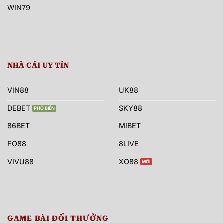
WIN79
NHÀ CÁI UY TÍN
VIN88
UK88
DEBET
SKY88
86BET
MIBET
FO88
8LIVE
VIVU88
XO88
GAME BÀI ĐỔI THƯỞNG