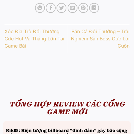
Xóc Đĩa Trò Đổi Thưởng
Bắn Cá Đổi Thưởng – Trải
Cực Hot Và Thắng Lớn Tại
Nghiệm Săn Boss Cực Lôi
Game Bài
Cuốn
TỔNG HỢP REVIEW CÁC CỔNG
GAME MỚI
Rik88: Hiện tượng billboard “đình đám” gây bão cộng