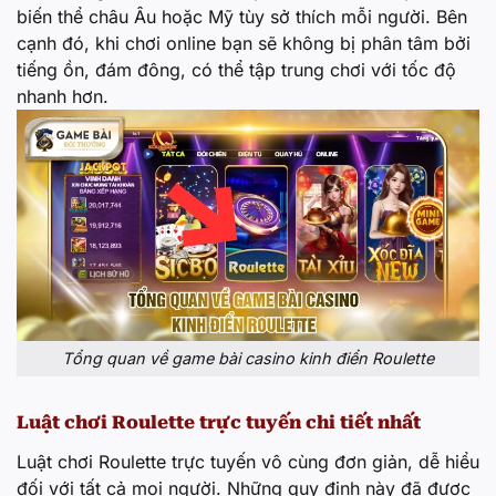
biến thể châu Âu hoặc Mỹ tùy sở thích mỗi người. Bên
cạnh đó, khi chơi online bạn sẽ không bị phân tâm bởi
tiếng ồn, đám đông, có thể tập trung chơi với tốc độ
nhanh hơn.
Tổng quan về game bài casino kinh điển Roulette
Luật chơi Roulette trực tuyến chi tiết nhất
Luật chơi Roulette trực tuyến vô cùng đơn giản, dễ hiểu
đối với tất cả mọi người. Những quy định này đã được