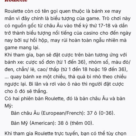
Roulette còn có tên gọi quen thuộc là bánh xe may
mắn vì đây chính là biểu tượng của game. Trò chơi này
có nguồn gốc từ châu Âu vào thế kỷ thứ 17-18 và dần
trở thành biểu tượng nổi tiếng của casino cho đến ngày
nay bởi sự hồi hộp, may rủi hoàn toàn ngẫu nhiên mà
game mang lại.
Khi tham gia, bạn sẽ đặt cược trên bàn tương ứng với
bánh xe: cược số đơn (từ 1 đến 36), nhóm số, màu đỏ/
đen, chẵn/ lẻ, cao/ thấp (từ 1 đến 18 hoặc 19 đến 36),
… quay bánh xe một chiều, thả quả bi nhỏ theo chiều
ngược lại. Bi lăn và rơi vào ô nào thì người đặt cược
cho ô đó sẽ thắng.
Có hai phiên bản Roulette, đó là bản châu Âu và bản
Mỹ:
Bản châu Âu (European/French): 37 ô (0-36).
Bản Mỹ (American): 38 ô (thêm 00).
Khi tham gia Roulette trực tuyến, bạn có thể tùy chọn