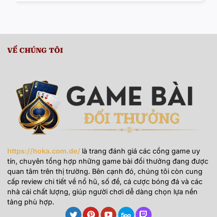
VỀ CHÚNG TÔI
https://hoka.com.de/
là trang đánh giá các cổng game uy
tín, chuyên tổng hợp những game bài đổi thưởng đang được
quan tâm trên thị trường. Bên cạnh đó, chúng tôi còn cung
cấp review chi tiết về nổ hũ, số đề, cá cược bóng đá và các
nhà cái chất lượng, giúp người chơi dễ dàng chọn lựa nền
tảng phù hợp.