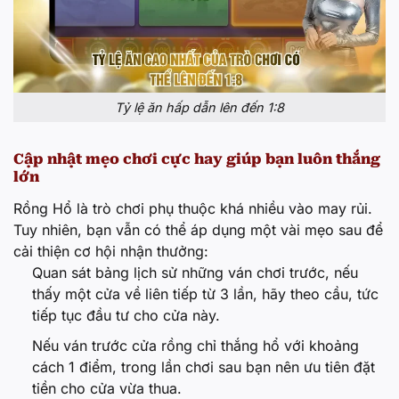
Tỷ lệ ăn hấp dẫn lên đến 1:8
Cập nhật mẹo chơi cực hay giúp bạn luôn thắng
lớn
Rồng Hổ là trò chơi phụ thuộc khá nhiều vào may rủi.
Tuy nhiên, bạn vẫn có thể áp dụng một vài mẹo sau để
cải thiện cơ hội nhận thưởng:
Quan sát bảng lịch sử những ván chơi trước, nếu
thấy một cửa về liên tiếp từ 3 lần, hãy theo cầu, tức
tiếp tục đầu tư cho cửa này.
Nếu ván trước cửa rồng chỉ thắng hổ với khoảng
cách 1 điểm, trong lần chơi sau bạn nên ưu tiên đặt
tiền cho cửa vừa thua.