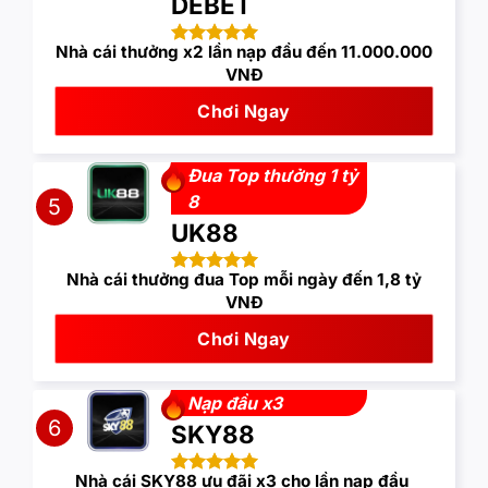
DEBET
Nhà cái thưởng x2 lần nạp đầu đến 11.000.000
VNĐ
Chơi Ngay
Đua Top thưởng 1 tỷ
8
5
UK88
Nhà cái thưởng đua Top mỗi ngày đến 1,8 tỷ
VNĐ
Chơi Ngay
Nạp đầu x3
6
SKY88
Nhà cái SKY88 ưu đãi x3 cho lần nạp đầu