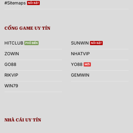
#Sitemaps
CỔNG GAME UY TÍN
HITCLUB
SUNWIN
ZOWIN
NHATVIP
GO88
YO88
RIKVIP
GEMWIN
WIN79
NHÀ CÁI UY TÍN