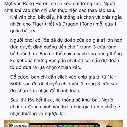
Một ván Rồng Hổ online sẽ kéo dài trong 15s. Người
chơi khi vào bàn chỉ cần thực hiện các thao tác sau:
Khi ván chơi bắt đầu, hệ thống sẽ chọn và chia ngẫu
nhiên cho Tiger (Hổ) và Dragon (Rồng) mỗi cửa 1
quân bất kỳ.
Người chơi có 15s để dự đoán cửa có giá trị lớn hơn
đưa quyết định xuống tiền cho 1 trong 3 cửa rồng,
hổ hoặc hòa. Bạn có thể nhìn nhanh vào bảng thống
kê kết quả những ván gần nhất để soi cầu dự đoán
từ đó đưa ra lựa chọn chuẩn xác.
Để cược, bạn chỉ cần click vào chip giá trị từ 1K –
500K sau đó di chuyển chip vào 1 trong 3 cửa sau
đó chọn xác nhận để thanh toán.
Sau khi 15s kết thúc, hệ thống sẽ khui bài. Người
chơi dự đoán chính xác tụ sở hữu giá trị lớn nhất sẽ
nhận thưởng và ngược lại.