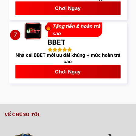
Chơi Ngay
Tặng tiền & hoàn trả
cao
7
BBET
Nhà cái BBET mới ưu đãi khủng + mức hoàn trả
cao
Chơi Ngay
VỀ CHÚNG TÔI