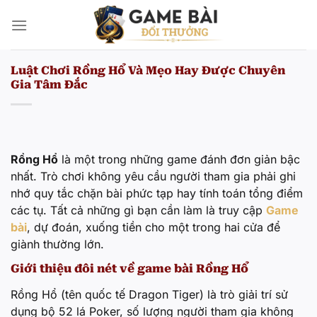
Bỏ
qua
nội
dung
Luật Chơi Rồng Hổ Và Mẹo Hay Được Chuyên
Gia Tâm Đắc
Rồng Hổ
là một trong những game đánh đơn giản bậc
nhất. Trò chơi không yêu cầu người tham gia phải ghi
nhớ quy tắc chặn bài phức tạp hay tính toán tổng điểm
các tụ. Tất cả những gì bạn cần làm là truy cập
Game
bài
, dự đoán, xuống tiền cho một trong hai cửa để
giành thường lớn.
Giới thiệu đôi nét về game bài Rồng Hổ
Rồng Hổ (tên quốc tế Dragon Tiger) là trò giải trí sử
dụng bộ 52 lá Poker, số lượng người tham gia không