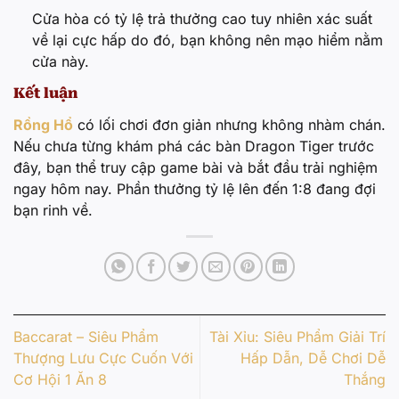
Cửa hòa có tỷ lệ trả thưởng cao tuy nhiên xác suất
về lại cực hấp do đó, bạn không nên mạo hiểm nằm
cửa này.
Kết luận
Rồng Hổ
có lối chơi đơn giản nhưng không nhàm chán.
Nếu chưa từng khám phá các bàn Dragon Tiger trước
đây, bạn thể truy cập game bài và bắt đầu trải nghiệm
ngay hôm nay. Phần thưởng tỷ lệ lên đến 1:8 đang đợi
bạn rinh về.
Baccarat – Siêu Phẩm
Tài Xỉu: Siêu Phẩm Giải Trí
Thượng Lưu Cực Cuốn Với
Hấp Dẫn, Dễ Chơi Dễ
Cơ Hội 1 Ăn 8
Thắng