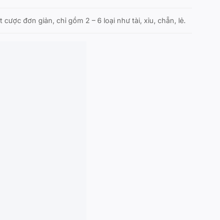
cược đơn giản, chỉ gồm 2 – 6 loại như tài, xỉu, chẵn, lẻ.