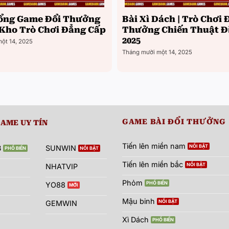
Cổng Game Đổi Thưởng
Bài Xì Dách | Trò Chơi 
Kho Trò Chơi Đẳng Cấp
Thưởng Chiến Thuật Đ
2025
ột 14, 2025
Tháng mười một 14, 2025
GAME BÀI ĐỔI THƯỞNG
AME UY TÍN
Tiến lên miền nam
B
SUNWIN
Tiến lên miền bắc
NHATVIP
Phỏm
YO88
Mậu binh
GEMWIN
Xì Dách