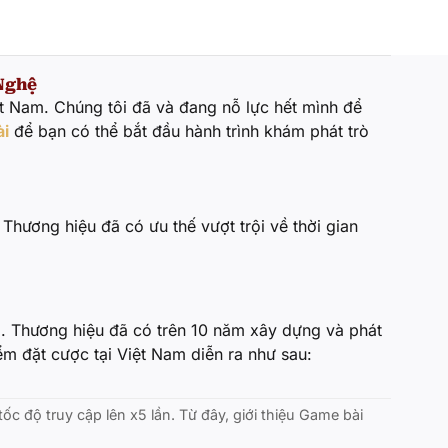
Nghệ
t Nam. Chúng tôi đã và đang nỗ lực hết mình để
i
để bạn có thể bắt đầu hành trình khám phát trò
Thương hiệu đã có ưu thế vượt trội về thời gian
hao. Thương hiệu đã có trên 10 năm xây dựng và phát
ểm đặt cược tại Việt Nam diễn ra như sau:
c độ truy cập lên x5 lần. Từ đây, giới thiệu Game bài