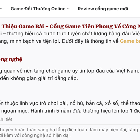
Game Đổi Thưởng Online
Review cổng game mới
i Thiệu Game Bài – Cổng Game Tiên Phong Về Công 
i
– thương hiệu cá cược trực tuyến chất lượng hàng đầu Việ
, minh bạch và tiện lợi. Dưới đây là thông tin về
Game bà
ông nghệ
ng quan về nền tảng chơi game uy tín top đầu của Việt Nam. 
đến không gian giải trí đẳng cấp.
n thuộc lĩnh vực trò chơi bài, nổ hũ, bắn cá, xổ số, thể t
há ngoạn mục. Hành trình 5 năm đưa thương hiệu lên top 1 đi
hi tiết
huyển hoàn toàn sang hạ tầng điện toán đám mây hiện đại, tăng tố
đi kèm với công nghệ số hiện đại.