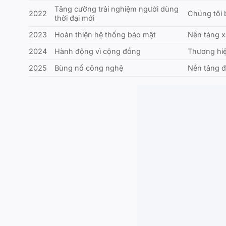
Tăng cường trải nghiệm người dùng
2022
Chúng tôi 
thời đại mới
2023
Hoàn thiện hệ thống bảo mật
Nền tảng x
2024
Hành động vì cộng đồng
Thương hiệ
2025
Bùng nổ công nghệ
Nền tảng đ