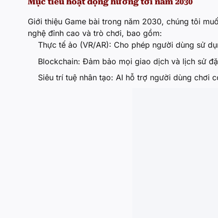
Mục tiêu hoạt động hướng tới năm 2030
Giới thiệu Game bài trong năm 2030, chúng tôi muố
nghệ đỉnh cao và trò chơi, bao gồm:
Thực tế ảo (VR/AR): Cho phép người dùng sử dụng
Blockchain: Đảm bảo mọi giao dịch và lịch sử đ
Siêu trí tuệ nhân tạo: AI hỗ trợ người dùng chơi