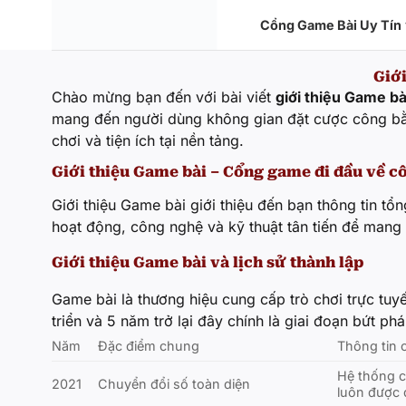
Bỏ
Cổng Game Bài Uy Tín
qua
nội
dung
Giớ
Chào mừng bạn đến với bài viết
giới thiệu Game bà
mang đến người dùng không gian đặt cược công bằng
chơi và tiện ích tại nền tảng.
Giới thiệu Game bài – Cổng game đi đầu về c
Giới thiệu Game bài giới thiệu đến bạn thông tin tổ
hoạt động, công nghệ và kỹ thuật tân tiến để mang 
Giới thiệu Game bài và lịch sử thành lập
Game bài là thương hiệu cung cấp trò chơi trực tuyế
triển và 5 năm trở lại đây chính là giai đoạn bứt p
Năm
Đặc điểm chung
Thông tin c
Hệ thống c
2021
Chuyển đổi số toàn diện
luôn được 