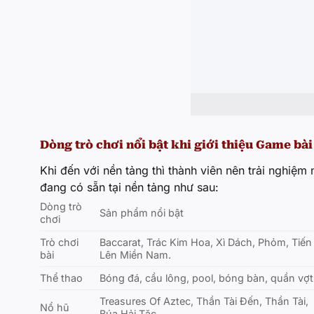
Dòng trò chơi nổi bật khi giới thiệu Game bài
Khi đến với nền tảng thì thành viên nên trải nghiệ
đang có sẵn tại nền tảng như sau:
Dòng trò
Sản phẩm nổi bật
chơi
Trò chơi
Baccarat, Trác Kim Hoa, Xì Dách, Phỏm, Tiến
bài
Lên Miền Nam.
Thể thao
Bóng đá, cầu lông, pool, bóng bàn, quần vợt
Treasures Of Aztec, Thần Tài Đến, Thần Tài,
Nổ hũ
Búa Hải Tặc