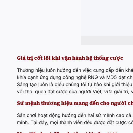
Giá trị cốt lõi khi vận hành hệ thống cược
Thương hiệu luôn hướng đến việc cung cấp đến khác
khía cạnh ứng dụng công nghệ RNG và MD5 đạt chuẩ
Sáng tạo luôn là điều chúng tôi tự hào khi giới th
với thói quen đặt cược của người Việt, vừa giải trí, 
Sứ mệnh thương hiệu mang đến cho người c
Sân chơi hoạt động hướng đến hai sứ mệnh cao cả là
minh. Tại đây, mọi thành viên đều được đặt cược cô