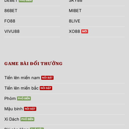
DEBET
SKY88
86BET
MIBET
FO88
8LIVE
VIVU88
XO88
GAME BÀI ĐỔI THƯỞNG
Tiến lên miền nam
Tiến lên miền bắc
Phỏm
Mậu binh
Xì Dách