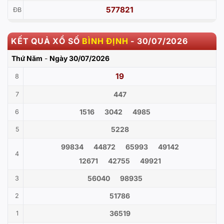
577821
ĐB
KẾT QUẢ XỔ SỐ
BÌNH ĐỊNH
-
30/07/2026
Thứ Năm
-
Ngày
30/07/2026
19
8
447
7
1516
3042
4985
6
5228
5
99834
44872
65993
49142
4
12671
42755
49921
56040
98935
3
51786
2
36519
1