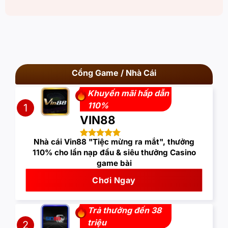
Cổng Game / Nhà Cái
Khuyến mãi hấp dẫn
110%
1
VIN88
Nhà cái Vin88 "Tiệc mừng ra mắt", thưởng
110% cho lần nạp đầu & siêu thưởng Casino
game bài
Chơi Ngay
Trả thưởng đến 38
triệu
2