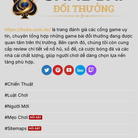
https://hoka.com.de/
là trang đánh giá các cổng game uy
tín, chuyên tổng hợp những game bài đổi thưởng đang được
quan tâm trên thị trường. Bên cạnh đó, chúng tôi còn cung
cấp review chi tiết về nổ hũ, số đề, cá cược bóng đá và các
nhà cái chất lượng, giúp người chơi dễ dàng chọn lựa nền
tảng phù hợp.
#Chiến Thuật
#Luật Chơi
#Người Mới
#Mẹo Chơi
#Sitemaps