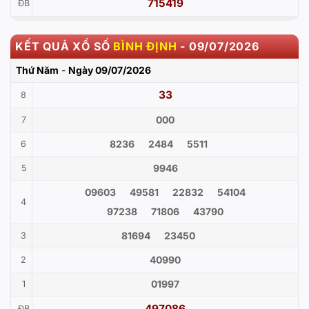
715419
ĐB
KẾT QUẢ XỔ SỐ
BÌNH ĐỊNH
-
09/07/2026
Thứ Năm
-
Ngày
09/07/2026
33
8
000
7
8236
2484
5511
6
9946
5
09603
49581
22832
54104
4
97238
71806
43790
81694
23450
3
40990
2
01997
1
497086
ĐB